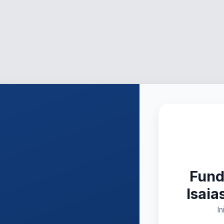
Fund
Isaia
In